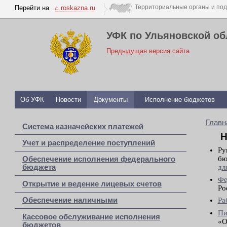
Перейти на
⌂ roskazna.ru
УФК по Ульяновской об
Предыдущая версия сайта
Об УФК
Новости
Документы
Исполнение бюджетов
Главн
Система казначейских платежей
Н
Учет и распределение поступлений
Ру
бю
Обеспечение исполнения федерального
дл
бюджета
Фе
Открытие и ведение лицевых счетов
Ро
Обеспечение наличными
Ра
Пи
Кассовое обслуживание исполнения
«О
бюджетов