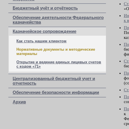
Ст
Бюджетный учёт и отчётность
«О
Ин
Обеспечение деятельности Федерального
к 
казначейства
Пр
Казначейское сопровождение
По
ка
Как стать нашим клиентом
По
бю
Нормативные документы и методические
материалы
фи
Ст
Открытие и ведение единых лицевых счетов
бю
с кодом «71»
Пр
фо
Централизованный бюджетный учет и
(с
отчетность
Ст
Обеспечение безопасности информации
По
со
Архив
По
к 
Фе
ср