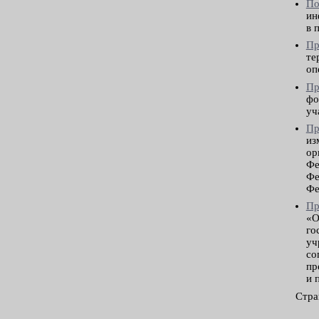
По
ин
в 
Пр
те
оп
Пр
фо
уч
Пр
из
ор
Фе
Фе
Фе
Пр
«О
го
уч
со
пр
и 
Стра