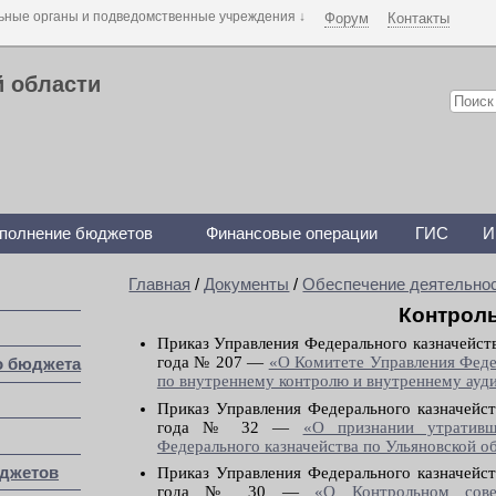
Форум
Контакты
й области
полнение бюджетов
Финансовые операции
ГИС
И
Главная
/
Документы
/
Обеспечение деятельнос
Контроль
Приказ Управления Федерального казначейств
года № 207 —
«О Комитете Управления Федер
о бюджета
по внутреннему контролю и внутреннему ауд
Приказ Управления Федерального казначейст
года № 32 —
«О признании утративш
Федерального казначейства по Ульяновской о
юджетов
Приказ Управления Федерального казначейст
года № 30 —
«О Контрольном сове