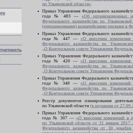
по Ульяновской области»
Приказ Управления Федерального казначейст
го
года № 483 —
«Об организационных 
Федерального казначейства по Ульяновской
(операционными) казначейскими рисками в Ф
Приказ Управления Федерального казначейст
года № 447 —
«О внесении изменения
Федерального казначейства по Ульянов
„О Контрольном совете Управления Федеральн
тчетность
Приказ Управления Федерального казначейст
и
года № 420 —
«О внесении изменения
Федерального казначейства по Ульянов
„О Контрольном совете Управления Федеральн
Приказ Управления Федерального казначейств
года № 348 —
«О внесении изменений
Федерального казначейства по Ульянов
„О Контрольном совете Управления Федеральн
Реестр документов планирования деятельн
по Ульяновской области
(в редакции от 27.09.
Приказ Управления Федерального казначейст
года № 307 —
«О внесении изменений в п
по Ульяновской области от 31 января 2017 
Федерального казначейства от 30 декабр