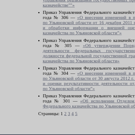
управления реализацией государственных п
казначействе"”»
Приказ Управления Федерального казначейст
года № 306 —
«О внесении изменений в п
по Ульяновской области от 16 декабря 2011
и обработки информации о внешней оцен
казначейства по Ульяновской области”»
Приказ Управления Федерального казначейст
года № 305 —
«Об утверждении Поряд
деятельности федеральных государстве
должности федеральной государственной гр
казначейства по Ульяновской области»
Приказ Управления Федерального казначейст
года № 304 —
«О внесении изменений в п
по Ульяновской области от 30 августа 2012 
и оценки результативности деятельности от
по Ульяновской области”»
Приказ Управления Федерального казначейст
года № 301 —
«Об исполнении Отделом 
Федерального казначейства по Ульяновской о
Страницы:
1
2
3
4
5