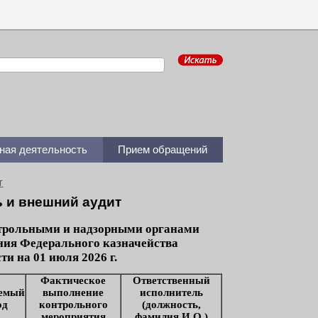
ная деятельность
Прием обращений
т
 и внешний аудит
трольными и надзорными органами
ния Федерального казначейства
ти на 01 июля 2026 г.
Фактическое
Ответственный
емый
выполнение
исполнитель
од
контрольного
(должность,
мероприятия
фамилия И.О.)