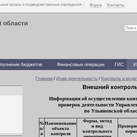
Форум
Контакты
й области
полнение бюджетов
Финансовые операции
ГИС
И
Главная
/
Иная деятельность
/
Контроль и ауди
Внешний контроль
Информация об осуществлении кон
проверок деятельности Управле
по Ульяновской облас
Форма, метод
№
Наименование
и вид
Проверя
п/
объекта
контрольного
пери
п
контроля
мероприятия