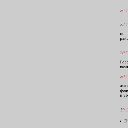
26.1
22.1
по 
райо
20.1
Рос
казн
20.1
дея
фе
и у
19.1
П