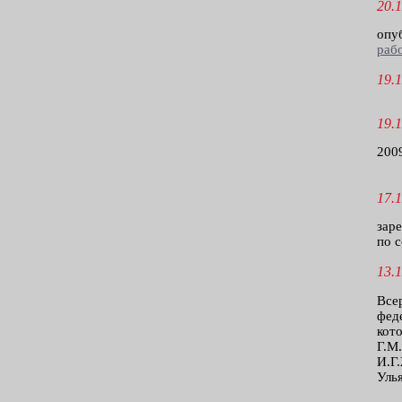
20.1
опу
раб
19.1
19.1
2009
17.1
зар
по с
13.1
Все
фед
кот
Г.М
И.Г
Уль