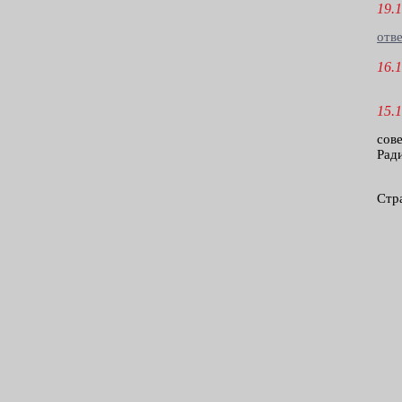
19.1
отве
16.1
15.1
сов
Ради
Стр