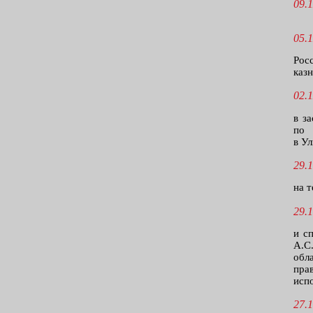
09.1
05.1
Рос
казн
02.1
в з
по 
в Ул
29.1
на т
29.1
и с
А.С
обл
пра
исп
27.1