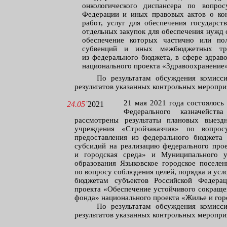
онкологического диспансера по вопрос
Федерации и иных правовых актов о кон
работ, услуг для обеспечения государс
отдельных закупок для обеспечения нужд
обеспечение которых частично или пол
субвенций и иных межбюджетных тра
из федерального бюджета, в сфере здрав
национального проекта «Здравоохранение»
По результатам обсуждения комисс
результатов указанных контрольных меропри
21 мая 2021 года состоялось
24.05´
2021
Федерального казначейст
рассмотрены результаты плановых выезд
учреждения «Стройзаказчик» по вопрос
предоставления из федерального бюджета
субсидий на реализацию федерального про
и городская среда» и Муниципального у
образования Языковское городское поселен
по вопросу соблюдения целей, порядка и ус
бюджетам субъектов Российской Федерац
проекта «Обеспечение устойчивого сокраще
фонда» национального проекта «Жилье и гор
По результатам обсуждения комисс
результатов указанных контрольных меропри