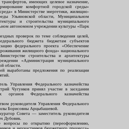
трансфертов, имеющих целевое назначение,
рмирование комфортной городской среды»
 среда» в Министерстве энергетики, жилищно-
реды Ульяновской области, Муниципальном
тектуры и строительства муниципального
ьном автономном учреждении культуры «Парк
ездных проверок по теме соблюдения целей,
едерального бюджета бюджетам субъектов
зацию федерального проекта «Обеспечение
проживания жилищного фонда» национального
инистерстве строительства и архитектуры
реждении «Администрация муниципального
ой области.
ией выработаны предложения по реализации
ятий.
ель Управления Федерального казначейства
трий Чугунков принял участие в заседании
ых органов Федерального казначейства
твом руководителя Управления Федерального
милы Борисовны Арцыбашевой.
куратор Совета — заместитель руководителя
ич Дубовик.
е вопросы по открытию (переоформлению,
ников и неучастников бюджетного процесса»