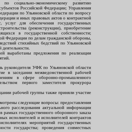
по социально-экономическому развитию
субъектов Российской Федерации; Управления
едерации по Ульяновской области по вопросу
дерации и иных правовых актов о контрактной
, услуг для обеспечения государственных
роительства (реконструкции), приобретение
ящихся в государственной собственности;
кой Федерации по делам гражданской обороны,
едствий стихийных бедствий по Ульяновской
й деятельности.
ией выработаны предложения по реализации
ятий.
ль руководителя УФК по Ульяновской области
тие в заседании межведомственной рабочей
шениям в сфере оборонно-промышленного
ельством первого заместителя прокурора
едании рабочей группы также приняли участие
.
ссмотрены следующие вопросы: предоставления
ьного расследования актуальной информации
 в рамках государственного оборонного заказа
овных исполнителей и исполнителей контрактов
исполнителях мероприятий государственных
ости государства; проведения совместных