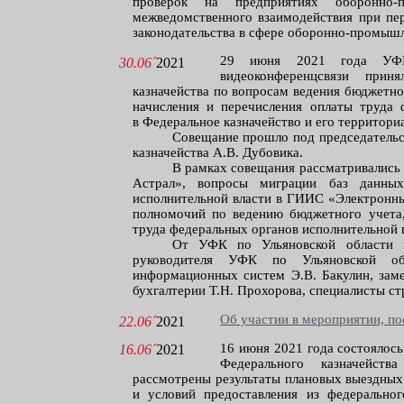
проверок на предприятиях оборонно-п
межведомственного взаимодействия при пе
законодательства в сфере оборонно-промышл
29 июня 2021 года УФК
30.06´
2021
видеоконференцсвязи при
казначейства по вопросам ведения бюджетно
начисления и перечисления оплаты труда 
в Федеральное казначейство и его территори
Совещание прошло под председательс
казначейства А.В. Дубовика.
В рамках совещания рассматривались
Астрал», вопросы миграции баз данных
исполнительной власти в ГИИС «Электронны
полномочий по ведению бюджетного учета,
труда федеральных органов исполнительной 
От УФК по Ульяновской области в
руководителя УФК по Ульяновской обл
информационных систем Э.В. Бакулин, заме
бухгалтерии Т.Н. Прохорова, специалисты с
Об участии в мероприятии, п
22.06´
2021
16 июня 2021 года состоялос
16.06´
2021
Федерального казначейст
рассмотрены результаты плановых выездных
и условий предоставления из федерально