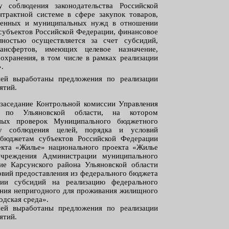
у соблюдения законодательства Российской
трактной системе в сфере закупок товаров,
твенных и муниципальных нужд в отношении
 субъектов Российской Федерации, финансовое
ностью осуществляется за счет субсидий,
нсфертов, имеющих целевое назначение,
оохранения, в том числе в рамках реализации
.
ией выработаны предложения по реализации
ятий.
 заседание Контрольной комиссии Управления
ва по Ульяновской области, на котором
ных проверок Муниципального бюджетного
у соблюдения целей, порядка и условий
 бюджетам субъектов Российской Федерации
екта «Жилье» национального проекта «Жилье
чреждения Администрации муниципального
ие Карсунского района Ульяновской области
ловий предоставления из федерального бюджета
ии субсидий на реализацию федерального
ния непригодного для проживания жилищного
одская среда».
ией выработаны предложения по реализации
ятий.