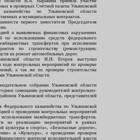
ой области В.А. Варакина приняла участие
нных в проверках Счётной палаты Ульяновской
казначейства по Ульяновской области
ственных и муниципальных контрактов.
анности первого заместителя Председателя
рин.
ацией о выявляемых финансовых нарушениях
й по использованию средств федерального
ежбюджетных трансфертов при исполнении
актов по строительству (реконструкции,
едств на ремонт автомобильных дорог.
ьяновской области И.И. Егоров выступил
 ходе контрольных мероприятий по проверке
чений, а так же по проверке строительства
ии Ульяновской области.
нодательном собрании Ульяновской области
годное совещание руководителей контрольно-
районов Ульяновской области, представителей
я Федерального казначейства по Ульяновской
ацией о проведении контрольных мероприятий
 использования межбюджетных трансфертов,
ти на реализацию мероприятий в рамках
ой культуры и спорта», «Безопасные дороги»,
ение» и «Культура», о проведении проверок
финансового контроля исполнительной власти