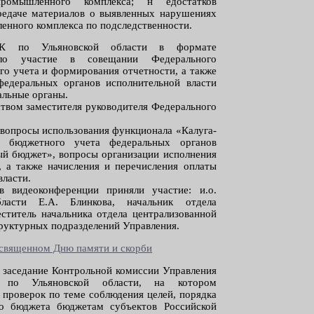
ромышленного комплекса; н едостатков
редаче материалов о выявленных нарушениях
енного комплекса по подследственности.
 по Ульяновской области в формате
няло участие в совещании Федерального
го учета и формирования отчетности, а также
федеральных органов исполнительной власти
альные органы.
твом заместителя руководителя Федерального
 вопросы использования функционала «Калуга-
 бюджетного учета федеральных органов
й бюджет», вопросы организации исполнения
 а также начисления и перечисления оплаты
власти.
 видеоконференции приняли участие: и.о.
асти Е.А. Блинкова, начальник отдела
ститель начальника отдела централизованной
труктурных подразделений Управления.
освященном Дню памяти и скорби
ь заседание Контрольной комиссии Управления
ва по Ульяновской области, на котором
 проверок по теме соблюдения целей, порядка
го бюджета бюджетам субъектов Российской