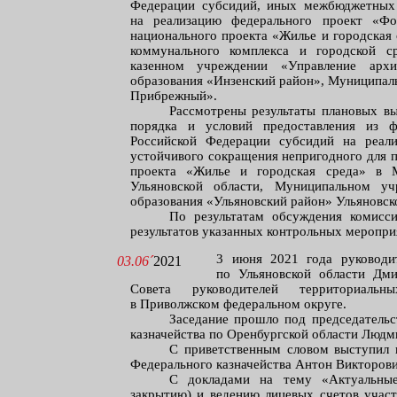
Федерации субсидий, иных межбюджетных 
на реализацию федерального проект «Фо
национального проекта «Жилье и городская
коммунального комплекса и городской с
казенном учреждении «Управление архи
образования «Инзенский район», Муниципал
Прибрежный».
Рассмотрены результаты плановых вы
порядка и условий предоставления из ф
Российской Федерации субсидий на реали
устойчивого сокращения непригодного для 
проекта «Жилье и городская среда» в М
Ульяновской области, Муниципальном уч
образования «Ульяновский район» Ульяновск
По результатам обсуждения комисс
результатов указанных контрольных меропри
3 июня 2021 года руководит
03.06´
2021
по Ульяновской области Дми
Совета руководителей территориальн
в Приволжском федеральном округе.
Заседание прошло под председательс
казначейства по Оренбургской области Люд
С приветственным словом выступил 
Федерального казначейства Антон Викторов
С докладами на тему «Актуальны
закрытию) и ведению лицевых счетов участ