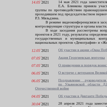
14 мая 2021 года заместител
14.05´
2021
Е.А. Блинкова приняла учас
группы по противодействию правонарушени
проходившем под председательством первог
Р.З. Мяльдзина.
В режиме видеоконференцсвязи в зас
контролирующие структуры и органы власти
В ходе заседания рассмотрены воп
проектов в 2021 году, результаты определе
государственных и муниципальных контр
национальных проектов «Демография» и «Жил
Об участии в акции «Окна По
12.05´
2021
Акция Георгиевская ленточка
07.05´
2021
О приведении в порядок воинс
07.05´
2021
О встрече с ветераном Велик
06.05´
2021
Поздравление руководител
06.05´
2021
по Ульяновской области Д
Отечественной войне
Об участии в Диктанте Побед
04.05´
2021
28 апреля 2021 года замести
30.04´
2021