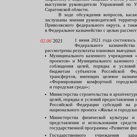
выступили руководители Управлений по Ул
Саратовской области.
В ходе обсуждения вопросов, каса
заслушаны мнения руководителей территор
Приволжского федерального округа, а так
в Федеральное казначейство с целью рассмот
1 июня 2021 года состоялось
02.06´
2021
Федерального казначейст
рассмотрены результаты плановых выездных 
Муниципального казенного учреждения 
проектов» и Муниципального казенного 
соблюдения целей, порядка и условий
бюджетам субъектов Российской Фе
трансфертов, имеющих целевое назначе
«Формирование комфортной городско
и городская среда»;
Министерства строительства и архитектур
целей, порядка и условий предоставления
Российской Федерации субсидий на р
национального проекта «Жилье и городская
Министерства физической культуры и
представления и использования средст
государственной программы «Развитие физ
Государственного учреждения здра