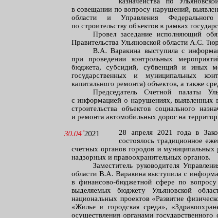
казначейства по Ульяновск
в совещании по вопросу нарушений, выявле
области и Управления Федерального 
по строительству объектов в рамках государ
Провел заседание исполняющий обяз
Правительства Ульяновской области А.С. Тю
В.А. Варакина выступила с информ
при проведении контрольных мероприяти
бюджета, субсидий, субвенций и иных м
государственных и муниципальных контр
капитального ремонта) объектов, а также ср
Председатель Счетной палаты Ул
с информацией о нарушениях, выявленных в
строительства объектов социального назна
и ремонта автомобильных дорог на территор
28 апреля 2021 года в Зако
30.04´
2021
состоялось традиционное еже
счетных органов городов и муниципальных 
надзорных и правоохранительных органов.
Заместитель руководителя Управлени
области В.А. Варакина выступила с информ
в финансово-бюджетной сфере по вопросу
выделяемых бюджету Ульяновской облас
национальных проектов «Развитие физическ
«Жилье и городская среда», «Здравоохран
осуществления органами государственного 