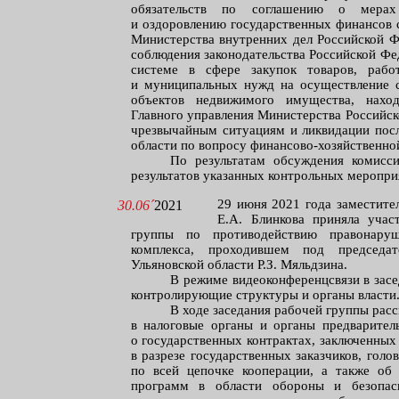
обязательств по соглашению о мерах 
и оздоровлению государственных финансов 
Министерства внутренних дел Российской Ф
соблюдения законодательства Российской Фе
системе в сфере закупок товаров, работ
и муниципальных нужд на осуществление ст
объектов недвижимого имущества, наход
Главного управления Министерства Российс
чрезвычайным ситуациям и ликвидации посл
области по вопросу финансово-хозяйственно
По результатам обсуждения комисс
результатов указанных контрольных меропри
29 июня 2021 года заместите
30.06´
2021
Е.А. Блинкова приняла учас
группы по противодействию правонару
комплекса, проходившем под председат
Ульяновской области Р.З. Мяльдзина.
В режиме видеоконференцсвязи в зас
контролирующие структуры и органы власти
В ходе заседания рабочей группы ра
в налоговые органы и органы предварител
о государственных контрактах, заключенных
в разрезе государственных заказчиков, гол
по всей цепочке кооперации, а также об 
программ в области обороны и безопасн