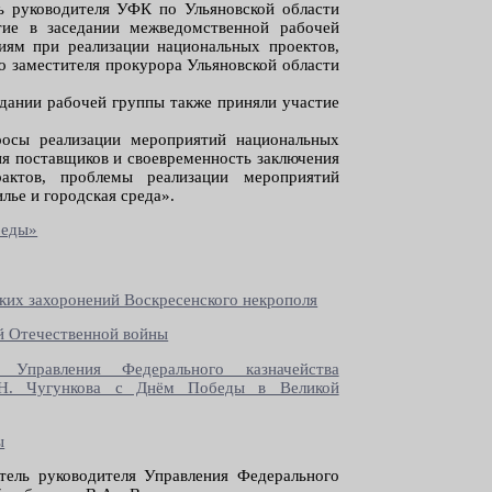
ь руководителя УФК по Ульяновской области
тие в заседании межведомственной рабочей
ям при реализации национальных проектов,
о заместителя прокурора Ульяновской области
едании рабочей группы также приняли участие
.
росы реализации мероприятий национальных
ния поставщиков и своевременность заключения
актов, проблемы реализации мероприятий
ье и городская среда».
беды»
ких захоронений Воскресенского некрополя
ой Отечественной войны
я Управления Федерального казначейства
.Н. Чугункова с Днём Победы в Великой
ы
тель руководителя Управления Федерального