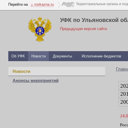
Перейти на
⌂ roskazna.ru
УФК по Ульяновской об
Предыдущая версия сайта
Об УФК
Новости
Документы
Исполнение бюджетов
Главн
Новости
Анонсы мероприятий
20
20
20
14.0
Рос