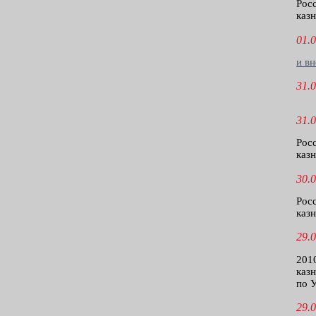
Рос
казн
01.0
и в
31.0
31.0
Рос
казн
30.0
Рос
казн
29.0
201
каз
по У
29.0