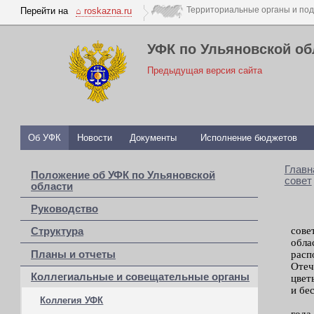
Перейти на
⌂ roskazna.ru
УФК по Ульяновской об
Предыдущая версия сайта
Об УФК
Новости
Документы
Исполнение бюджетов
Главн
Положение об УФК по Ульяновской
совет
области
Руководство
сове
Структура
обл
расп
Планы и отчеты
Отеч
Коллегиальные и совещательные органы
цвет
и бе
Коллегия УФК
года