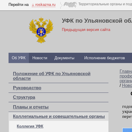
Перейти на
⌂ roskazna.ru
УФК по Ульяновской об
Предыдущая версия сайта
Об УФК
Новости
Документы
Исполнение бюджетов
Главн
Положение об УФК по Ульяновской
профе
области
орган
/
Ново
Руководство
Структура
годо
Планы и отчеты
укра
пере
Коллегиальные и совещательные органы
Коллегия УФК