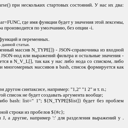
se() при нескольких стартовых состояний. У нас их два:
ar=FUNC, где имя функции будет у значения этой лексемы,
ра производится по умолчанию, без опции -i.
дфункций и переменных.
 данной статьи.
ленный массив N_TYPE[]) - JSON-справочника из входной
 JSON-нод или выражений фильтра и остальные значения -
тся в N_V_L[], так как у нас либо нода со списком, либо
ции многомерных массивов в bash, список формируется как
другом синтаксисе, например: "1,2" "1 2" и т. п.;
ой список не будет создавать аргумента вообще;
бо bash: list=" 1"; ${N_TYPE[$list]} будет без проблем
нной строки из пробелов ${#c};
J, а другие, например ':' для разделения выражений у .