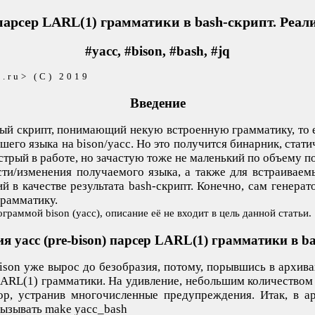
) парсер LARL(1) грамматики в bash-скрипт. Реали
#yacc, #bison, #bash, #jq
.ru> (C) 2019
Введение
ый скрипт, понимающий некую встроенную грамматику, то е
ашего языка на bison/yacc. Но это получится бинарник, ст
ыстрый в работе, но зачастую тоже не маленький по объему 
ти/изменения получаемого языка, а также для встраиваемы
й в качестве результата bash-скрипт. Конечно, сам генера
рамматику.
раммой bison (yacc), описание её не входит в цель данной статьи.
я yacc (pre-bison) парсер LARL(1) грамматики в b
on уже вырос до безобразия, потому, порывшись в архивах,
LARL(1) грамматики. На удивление, небольшим количеством 
р, устранив многочисленные предупреждения. Итак, в 
вызывать make yacc_bash