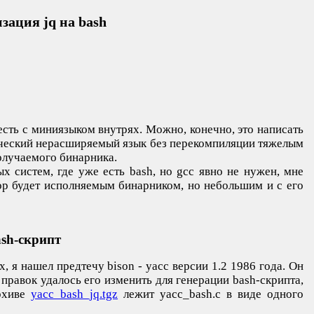
зация jq на bash
сть с миниязыком внутрях. Можно, конечно, это написать
атический нерасширяемый язык без перекомпиляции тяжелым
получаемого бинарника.
х систем, где уже есть bash, но gcc явно не нужен, мне
тор будет исполняемым бинарником, но небольшим и с его
ash-скрипт
 я нашел предтечу bison - yacc версии 1.2 1986 года. Он
правок удалось его изменить для генерации bash-скрипта,
архиве
yacc_bash_jq.tgz
лежит yacc_bash.c в виде одного