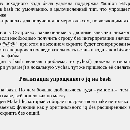
из исходного кода была удалена поддержка %union %type
в bash по умолчанию, в целочисленный тип, что упрощает 
ыка.
c-правилах для получения номеров лексем, но являющимся с
тся в C-строках, заключенные в двойные кавычки никакого
сли необходимо получить строку без интерпретации значков
@@@", при этом в выходном скрипте будет сгенерирован код
он генерировал последовательность вставки кода как в bison:
ца файла.
ий в bash великая проблема, то yylex() должна возвра
ри yyparse() в локальную yychar, тут же пришлось её сделат
Реализация упрощенного jq на bash
на bash. Но чем больше добавлялось туда «умности», тем
главе, всё пошло как по маслу.
н Makefile, который собирает посредством make не только jq
иваемых функций как у оригинального jq без расширенных
скрипта без опций.