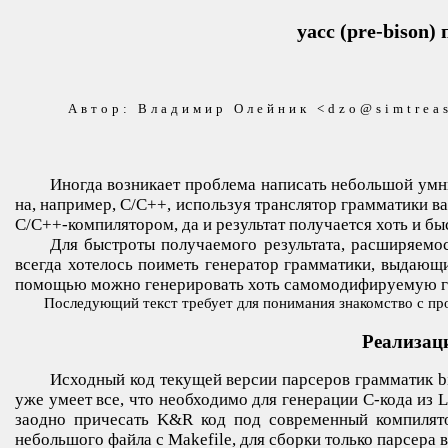
yacc (pre-bison
Автор: Владимир Олейник <dzo@simtreas
Иногда возникает проблема написать небольшой умн
на, например, C/C++, используя транслятор грамматики в
C/C++-компилятором, да и результат получается хоть и б
Для быстроты получаемого результата, расширяемос
всегда хотелось поиметь генератор грамматики, выдающи
помощью можно генерировать хоть самомодифируемую г
Последующий текст требует для понимания знакомство с прог
Реализаци
Исходный код текущей версии парсеров грамматик bis
уже умеет все, что необходимо для генерации C-кода из 
заодно причесать K&R код под современный компилято
небольшого файла с Makefile, для сборки только парсера 