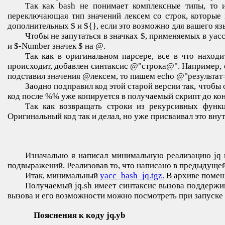
Так как bash не понимает комплексные типы, то 
переключающая тип значений лексем со строк, которые 
дополнительных $ и ${}, если это возможно для вашего яз
Чтобы не запутаться в значках $, применяемых в yac
и $-Number значек $ на @.
Так как в оригинальном парсере, все в что находи
происходит, добавлен синтаксис @"строка@". Например, е
подставил значения @лексем, то пишем echo @"результат=
Заодно подправил код этой старой версии так, чтобы 
код после %% уже копируется в получаемый скрипт до кон
Так как возвращать строки из рекурсивных функц
Оригинальный код так и делал, но уже присваивал это внут
Изначально я написал минимальную реализацию jq 
подвыражений. Реализовав то, что написано в предыдущей 
Итак, минимальный
yacc_bash_jq.tgz.
В архиве помеще
Получаемый jq.sh имеет синтаксис вызова поддерж
вызова и его возможности можно посмотреть при запуске 
Пояснения к коду jq.yb