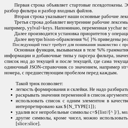
Первая строка объявляет стартовые псевдотокены. Э
разбор фильтра и разбор входных файлов.
Вторая строка указывает наши основные рабочие лек
Третья строка добавляет внутренние рабочие лексемы
например, yylval=keys. Напоминаю, переменная yychar всег
Далее производится установка приоритетов у операци
Далее внутри bison-обрамления %{ }% приведены реа
Последующий текст требует для понимания знакомство с прог
Основная функция, вызываемая в теле %% грамматик
информации и добавочные типы у парсера фильтра, значе
список нод до текущей и после текущей, где сама текуща
одиночный JSON-справочник cо значением, например str="
номера, с предшествующим пробелом перед каждым.
Такой трюк позволяет:
легкость формирования и склейки. Не надо разбирать 
раскрывать значения переменной в список аргументов
использовать список с одним элементом в качестве
интерпретировано как ${N_TYPE[1]};
удалив все непробельные символы c=${list//[^ ]/}, м
другие символы, кроме чисел, можно использовать 
[slice:slice].