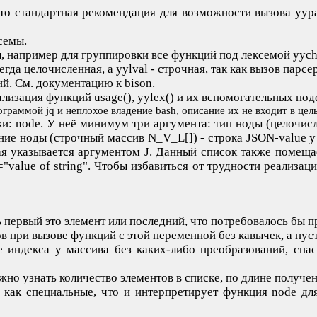
то стандартная рекомендация для возможности вызова yypar
семы.
, например для группировки все функций под лексемой yych
да целочисленная, а yylval - строчная, так как вызов парсе
й. См. документацию к bison.
лизация функций usage(), yylex() и их вспомогательных по
раммой jq и неплохое владение bash, описание их не входит в цель
и: node. У неё минимум три аргумента: тип ноды (целочис
ние ноды (строчный массив N_V_L[]) - строка JSON-value у
я указывается аргументом J. Данный список также помещае
value of string". Чтобы избавиться от трудности реализа
первый это элемент или последний, что потребовалось бы при 
 при вызове функций с этой переменной без кавычек, а пуст
 индекса у массива без каких-либо преобразований, спаси
ожно узнать количество элементов в списке, по длине получе
как специальные, что и интерпретирует функция node для 