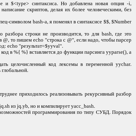
 и $<type> синтаксиса. Но добавлена новая опция -i,
написание скриптов, делая их более человеческими, без
пец-символом bash-а, я поменял в синтаксисе $$, $Number
 разбора строки не производится, то для bash, где это
 @, то пишем echo "строка с @", если надо, чтобы парсер
: echo "результат=$yyval".
 код в %{ %} вставляется до функции парсинга yyparse(), а
щать целочисленный код лексемы в переменной yychar.
ь глобальной.
 труднее приходилось реализовывать рекурсивный разбор
.sh из jq.yb, но и компилирует yacc_bash.
 возможностей программирования по типу СУБД. Порядок