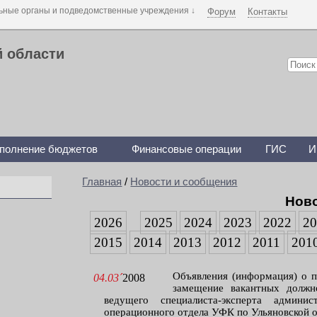
Форум
Контакты
й области
полнение бюджетов
Финансовые операции
ГИС
И
Главная
/
Новости и сообщения
Нов
2026
2025
2024
2023
2022
2
2015
2014
2013
2012
2011
201
Объявления (информация) о п
04.03´
2008
замещение вакантных должн
ведущего специалиста-эксперта админи
операционного отдела УФК по Ульяновской 