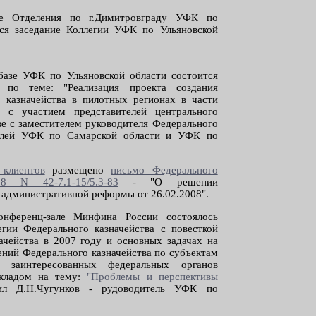
е Отделения по г.Димитровграду УФК по
тся заседание Коллегии УФК по Ульяновской
базе УФК по Ульяновской области состоится
 по теме: "Реализация проекта создания
 казначейства в пилотных регионах в части
, с участием представителей центрального
аве с заместителем руководителя Федерального
телей УФК по Самарской области и УФК по
клиентов
размещено
письмо Федерального
08 N 42-7.1-15/5.3-83
- "О решении
 административной реформы от 26.02.2008".
нференц-зале Минфина России состоялось
гии Федерального казначейства с повесткой
ачейства в 2007 году и основных задачах на
лений Федерального казначейства по субъектам
 заинтересованных федеральных органов
окладом на тему:
"Проблемы и перспективы
л Д.Н.Чугунков - рудоводитель УФК по