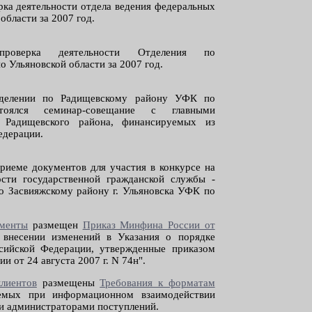
рка деятельности отдела ведения федеральных
области за 2007 год.
проверка деятельности Отделения по
 Ульяновской области за 2007 год.
тделении по Радищевскому району УФК по
тоялся семинар-совещание с главными
 Радищевского района, финансируемых из
едерации.
риеме документов для участия в конкурсе на
сти государственной гражданской службы -
по Засвияжскому району г. Ульяновска УФК по
менты
размещен
Приказ Минфина России от
внесении изменений в Указания о порядке
сийской Федерации, утвержденные приказом
 от 24 августа 2007 г. N 74н".
лиентов
размещены
Требования к форматам
уемых при информационном взаимодействии
 и администраторами поступлений.