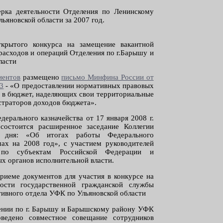
ерка деятельности Отделения по Ленинскому
ьяновской области за 2007 год.
ткрытого конкурса на замещение вакантной
расходов и операций Отделения по г.Барышу и
ласти
иентов
размещено
письмо Минфина России от
23
- «О предоставлении нормативных правовых
й в бюджет, наделяющих свои территориальные
траторов доходов бюджета».
дерального казначейства от 17 января 2008 г.
остоится расширенное заседание Коллегии
й дня: «Об итогах работы Федерального
чах на 2008 год», с участием руководителей
а по субъектам Российской Федерации и
х органов исполнительной власти.
риеме документов для участия в конкурсе на
ости государственной гражданской службы
тивного отдела УФК по Ульяновской области
лении по г. Барышу и Барышскому району УФК
оведено совместное совещание сотрудников