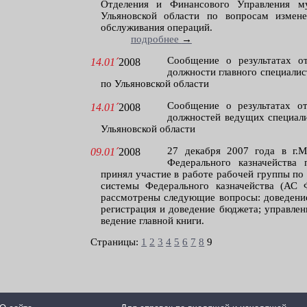
Отделения и Финансового Управления му
Ульяновской области по вопросам измене
обслуживания операций.
подробнее
→
Сообщение о результатах о
14.01´
2008
должности главного специалис
по Ульяновской области
Сообщение о результатах о
14.01´
2008
должностей ведущих специали
Ульяновской области
27 декабря 2007 года в г.М
09.01´
2008
Федерального казначейства
принял участие в работе рабочей группы п
системы Федерального казначейства (АС
рассмотрены следующие вопросы: доведение
регистрация и доведение бюджета; управлен
ведение главной книги.
Страницы:
1
2
3
4
5
6
7
8
9