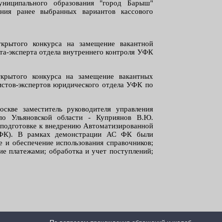
ниципального образования "город Барыш"
ния ранее выбранных вариантов кассового
ткрытого конкурса на замещение вакантной
та-эксперта отдела внутреннего контроля УФК
ткрытого конкурса на замещение вакантных
стов-экспертов юридического отдела УФК по
оскве заместитель руководителя управления
 по Ульяновской области - Куприянов В.Ю.
о подготовке к внедрению Автоматизированной
 ФК). В рамках демонстрации АС ФК были
 и обеспечение использования справочников;
ие платежами; обработка и учет поступлений;