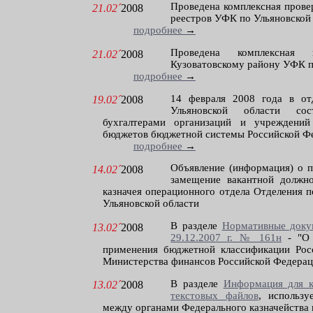
Проведена комплексная прове
21.02´
2008
реестров УФК по Ульяновской 
подробнее
→
Проведена комплексная 
21.02´
2008
Кузоватовскому району УФК по
подробнее
→
14 февраля 2008 года в о
19.02´
2008
Ульяновской области сос
бухгалтерами организаций и учреждений
бюджетов бюджетной системы Российской Ф
подробнее
→
Объявление (информация) о п
14.02´
2008
замещение вакантной должно
казначея операционного отдела Отделения 
Ульяновской области
В разделе
Нормативные доку
13.02´
2008
29.12.2007 г. № 161н
- "О 
применения бюджетной классификации Рос
Министерства финансов Российской Федерации
В разделе
Информация для к
13.02´
2008
текстовых файлов
, использ
между органами Федерального казначейства