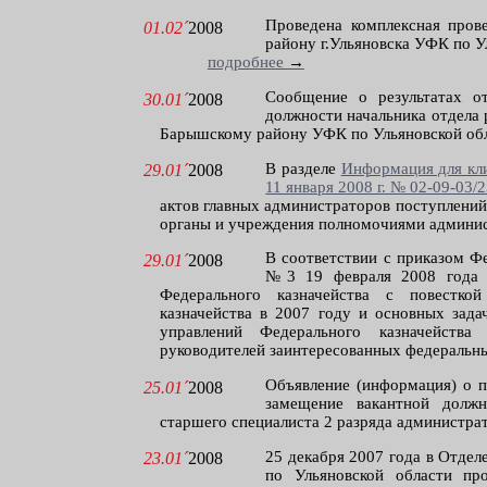
Проведена комплексная пров
01.02´
2008
району г.Ульяновска УФК по Ул
подробнее
→
Сообщение о результатах о
30.01´
2008
должности начальника отдела 
Барышскому району УФК по Ульяновской об
В разделе
Информация для кл
29.01´
2008
11 января 2008 г. № 02-09-03/
актов главных администраторов поступлени
органы и учреждения полномочиями админис
В соответствии с приказом Фе
29.01´
2008
№3 19 февраля 2008 года с
Федерального казначейства с повестко
казначейства в 2007 году и основных зада
управлений Федерального казначейств
руководителей заинтересованных федеральны
Объявление (информация) о п
25.01´
2008
замещение вакантной должн
старшего специалиста 2 разряда администра
25 декабря 2007 года в Отде
23.01´
2008
по Ульяновской области пр