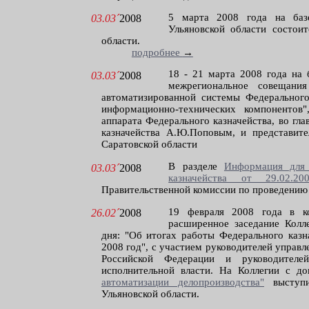
5 марта 2008 года на баз
03.03´
2008
Ульяновской области состои
области.
подробнее
→
18 - 21 марта 2008 года на 
03.03´
2008
межрегиональное совещания
автоматизированной системы Федерального
информационно-технических компонентов"
аппарата Федерального казначейства, во гл
казначейства А.Ю.Поповым, и представи
Саратовской области
В разделе
Информация для 
03.03´
2008
казначейства от 29.02.20
Правительственной комиссии по проведению
19 февраля 2008 года в ко
26.02´
2008
расширенное заседание Колле
дня: "Об итогах работы Федерального казн
2008 год", с участием руководителей управ
Российской Федерации и руководителей
исполнительной власти. На Коллегии с д
автоматизации делопроизводства"
выступи
Ульяновской области.