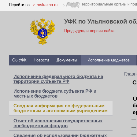
Перейти на
⌂ roskazna.ru
УФК по Ульяновской об
Предыдущая версия сайта
Об УФК
Новости
Документы
Исполнение бюджетов
Главн
Исполнение федерального бюджета на
территории субъекта РФ
С
Исполнение бюджета субъекта РФ и
местных бюджетов
О
б
Сводная информация по федеральным
бюджетным и автономным учреждениям
о
Отчет об исполнении государственных
внебюджетных фондов
Сведения об использовании бюджетных